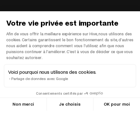
Votre vie privée est importante
Afin de vous offrir la meilleure expérience sur Hive, nous utilisons des
cookies. Certains garantissent le bon fonctionnement du site, d’autres
nous aident à comprendre comment vous l’utilisez afin que nous
puissions continuer à l’améliorer. C’est à vous de décider ce que vous
souhaitez autoriser.
Voici pourquoi nous utilisons des cookies.
Partage de données avec Google
Consentements certifiés par
Non merci
Je choisis
OK pour moi
Axeptio consent
Plateforme de Gestion du Consentement : Personnalisez vos Opt
Notre plateforme vous permet d'adapter et de gérer vos paramètr