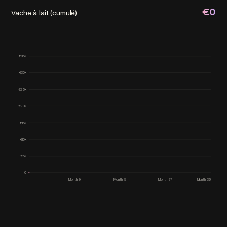
€0
Vache à lait (cumulé)
€35k
€30k
€25k
€20k
€15k
€10k
€5k
0
Month 9
Month 18
Month 27
Month 36