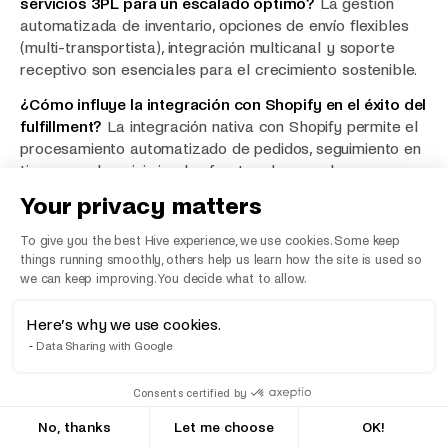
servicios 3PL para un escalado óptimo?
La gestión
automatizada de inventario, opciones de envío flexibles
(multi-transportista), integración multicanal y soporte
receptivo son esenciales para el crecimiento sostenible.
¿Cómo influye la integración con Shopify en el éxito del
fulfillment?
La integración nativa con Shopify permite el
procesamiento automatizado de pedidos, seguimiento en
tiempo real y minimiza las fuentes de error, lo que
aumenta significativamente la satisfacción del cliente y la
Your privacy matters
eficiencia operativa.
To give you the best Hive experience, we use cookies. Some keep
things running smoothly, others help us learn how the site is used so
we can keep improving. You decide what to allow.
Here’s why we use cookies.
Data Sharing with Google
Consents certified by
No, thanks
Let me choose
OK!