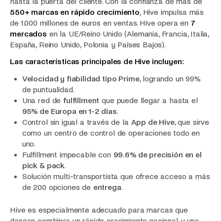
hasta la puerta del cliente. Con la confianza de más de
550+ marcas en rápido crecimiento
, Hive impulsa más
de 1.000 millones de euros en ventas. Hive opera en
7
mercados
en la UE/Reino Unido (Alemania, Francia, Italia,
España, Reino Unido, Polonia y Países Bajos).
Las características principales de Hive incluyen:
Velocidad y fiabilidad tipo Prime
, logrando un 99%
de puntualidad.
Una red de
fulfillment
que puede llegar a hasta el
95% de Europa en 1-2 días
.
Control sin igual a través de la
App de Hive
, que sirve
como un centro de control de operaciones todo en
uno.
Fulfillment impecable con
99.6% de precisión en el
pick & pack
.
Solución multi-transportista que ofrece acceso a más
de 200 opciones de
entrega
.
Hive es especialmente adecuado para marcas que
desean combinar un rápido crecimiento nacional y una