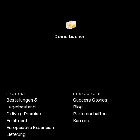
500+ Marken
skalieren
mit Hive
D
e
m
o
b
u
c
h
e
n
PRODUKTE
RESSOURCEN
Bestellungen &
Success Stories
Lagerbestand
Blog
Delivery Promise
Partnerschaften
Fulfillment
Karriere
Europäische Expansion
Lieferung